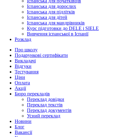
Іспанська для початківців
Іспанська для дорослих
Іспанська для підлітків
Іспанська для дітей
Іспанська для мандрівників
Курс підготовки до DELE і SIELE
Вивчення іспанської в Іспанії
Розклад
Про школу
Подарункові сертифікати
Викладачі
Відгуки
Тестування
Ціни
Оплата
Акції
Бюро перекладів
Переклад довідки
Переклад текстів
Переклад документів
Усний переклад
Новини
Блог
Вакансії