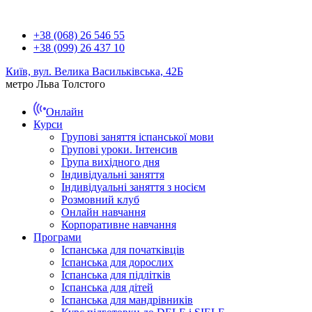
+38 (068) 26 546 55
+38 (099) 26 437 10
Київ, вул. Велика Васильківська, 42Б
метро Льва Толстого
Онлайн
Курси
Групові заняття іспанської мови
Групові уроки. Інтенсив
Група вихідного дня
Індивідуальні заняття
Індивідуальні заняття з носієм
Розмовний клуб
Онлайн навчання
Корпоративне навчання
Програми
Іспанська для початківців
Іспанська для дорослих
Іспанська для підлітків
Іспанська для дітей
Іспанська для мандрівників