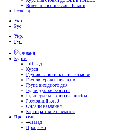
Курс підготовки до DELE і SIELE
Вивчення іспанської в Іспанії
Розклад
Укр.
Рус.
Укр.
Рус.
Онлайн
Курси
Назад
Курси
Групові заняття іспанської мови
Групові уроки. Інтенсив
Група вихідного дня
Індивідуальні заняття
Індивідуальні заняття з носієм
Розмовний клуб
Онлайн навчання
Корпоративне навчання
Програми
Назад
Програми