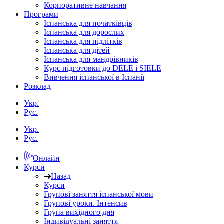
Корпоративне навчання
Програми
Іспанська для початківців
Іспанська для дорослих
Іспанська для підлітків
Іспанська для дітей
Іспанська для мандрівників
Курс підготовки до DELE і SIELE
Вивчення іспанської в Іспанії
Розклад
Укр.
Рус.
Укр.
Рус.
Онлайн
Курси
Назад
Курси
Групові заняття іспанської мови
Групові уроки. Інтенсив
Група вихідного дня
Індивідуальні заняття