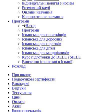
Індивідуальні заняття з носієм
Розмовний клуб
Онлайн навчання
Корпоративне навчання
Програми
Назад
Програми
Іспанська для початківців
Іспанська для дорослих
Іспанська для підлітків
Іспанська для дітей
Іспанська для мандрівників
Курс підготовки до DELE і SIELE
Вивчення іспанської в Іспанії
Розклад
Про школу
Подарункові сертифікати
Викладачі
Відгуки
Тестування
Ціни
Оплата
Акції
Бюро перекладів