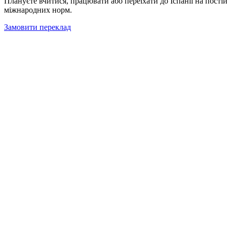
Плануєте вчитися, працювати або переїхати до Іспанії на пост
міжнародних норм.
Замовити переклад