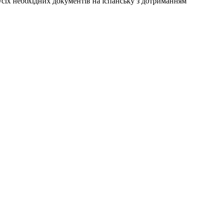
сіх необхідних документів на іспанську з дотриманням