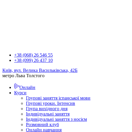
+38 (068) 26 546 55
+38 (099) 26 437 10
Київ, вул. Велика Васильківська, 42Б
метро Льва Толстого
Онлайн
Курси
Групові заняття іспанської мови
Групові уроки. Інтенсив
Група вихідного дня
Індивідуальні заняття
Індивідуальні заняття з носієм
Розмовний клуб
Онлайн навчання