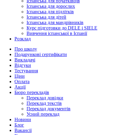
Іспанська для початківців
Іспанська для дорослих
Іспанська для підлітків
Іспанська для дітей
Іспанська для мандрівників
Курс підготовки до DELE і SIELE
Вивчення іспанської в Іспанії
Розклад
Про школу
Подарункові сертифікати
Викладачі
Відгуки
Тестування
Ціни
Оплата
Акції
Бюро перекладів
Переклад довідки
Переклад текстів
Переклад документів
Усний переклад
Новини
Блог
Вакансії