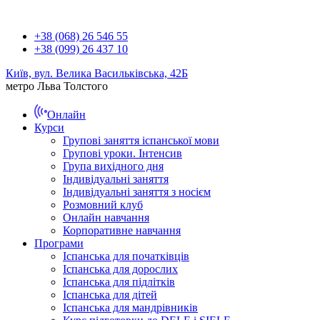
+38 (068) 26 546 55
+38 (099) 26 437 10
Київ, вул. Велика Васильківська, 42Б
метро Льва Толстого
Онлайн
Курси
Групові заняття іспанської мови
Групові уроки. Інтенсив
Група вихідного дня
Індивідуальні заняття
Індивідуальні заняття з носієм
Розмовний клуб
Онлайн навчання
Корпоративне навчання
Програми
Іспанська для початківців
Іспанська для дорослих
Іспанська для підлітків
Іспанська для дітей
Іспанська для мандрівників