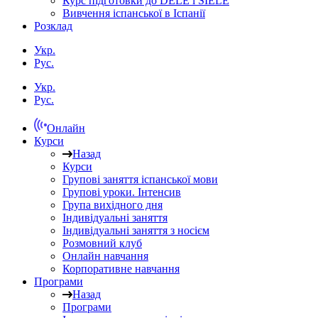
Курс підготовки до DELE і SIELE
Вивчення іспанської в Іспанії
Розклад
Укр.
Рус.
Укр.
Рус.
Онлайн
Курси
Назад
Курси
Групові заняття іспанської мови
Групові уроки. Інтенсив
Група вихідного дня
Індивідуальні заняття
Індивідуальні заняття з носієм
Розмовний клуб
Онлайн навчання
Корпоративне навчання
Програми
Назад
Програми