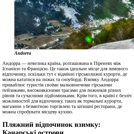
Andorra
Андорра — невелика країна, розташована в Піренеях між
Іспанією та Францією. Це також ідеальне місце для зимового
відпочинку, оскільки тут є відмінні гірськолижні курорти, де
можна кататися на лижах та сноуборді. Взимку Андорра
приваблює туристів своїми мальовничими гірськими
пейзажами, високоякісними трасами для лижників різних
рівнів та сучасними підйомниками. Крім того, в країні є безліч
можливостей для відпочинку, таких як термальні курорти,
магазини з безмитною торгівлею та затишні ресторани, де
можна спробувати місцеву кухню.
Пляжний відпочинок взимку:
Канарські острови