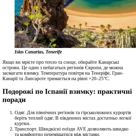
Islas Canarias, Tenerife
Якщо ви мрієте про тепло та сонце, обирайте Канарські
острови. Це один з небагатьох регіонів Європи, де можна
засмагати взимку. Температура повітря на Тенеріфе, Гран-
Канарії та Лансароте тримається на рівні +20–25°C.
Подорожі по Іспанії взимку: практичні
поради
Одяг. Для північних регіонів та гірськолижних курортів
беріть теплий одяг. В південних містах достатньо легкої
куртки.
Транспорт. Швидкісні поїзди AVE дозволяють швидко
та комфортно переміщатися між містами.