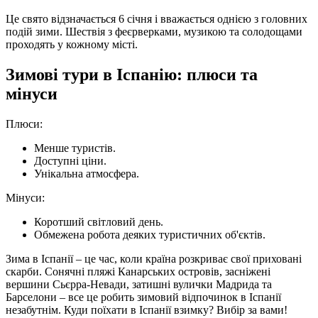
Це свято відзначається 6 січня і вважається однією з головних
подій зими. Шествія з феєрверками, музикою та солодощами
проходять у кожному місті.
Зимові тури в Іспанію: плюси та
мінуси
Плюси:
Менше туристів.
Доступні ціни.
Унікальна атмосфера.
Мінуси:
Коротший світловий день.
Обмежена робота деяких туристичних об'єктів.
Зима в Іспанії – це час, коли країна розкриває свої приховані
скарби. Сонячні пляжі Канарських островів, засніжені
вершини Сьєрра-Невади, затишні вулички Мадрида та
Барселони – все це робить зимовий відпочинок в Іспанії
незабутнім. Куди поїхати в Іспанії взимку? Вибір за вами!