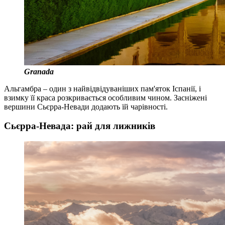
Granada
Альгамбра – один з найвідвідуваніших пам'яток Іспанії, і
взимку її краса розкривається особливим чином. Засніжені
вершини Сьєрра-Невади додають їй чарівності.
Сьєрра-Невада: рай для лижників