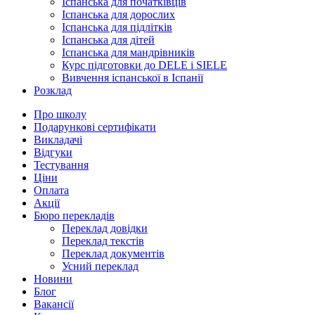
Іспанська для початківців
Іспанська для дорослих
Іспанська для підлітків
Іспанська для дітей
Іспанська для мандрівників
Курс підготовки до DELE і SIELE
Вивчення іспанської в Іспанії
Розклад
Про школу
Подарункові сертифікати
Викладачі
Відгуки
Тестування
Ціни
Оплата
Акції
Бюро перекладів
Переклад довідки
Переклад текстів
Переклад документів
Усний переклад
Новини
Блог
Вакансії