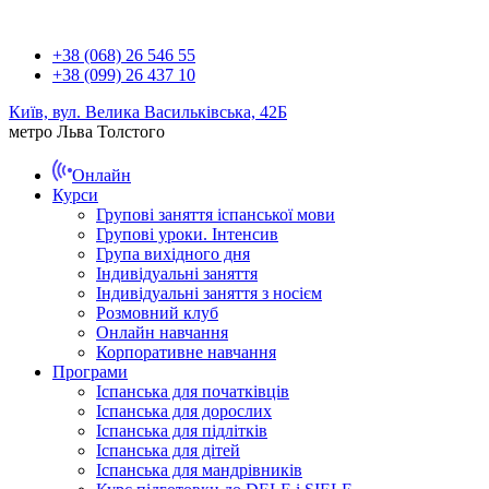
+38 (068) 26 546 55
+38 (099) 26 437 10
Київ, вул. Велика Васильківська, 42Б
метро Льва Толстого
Онлайн
Курси
Групові заняття іспанської мови
Групові уроки. Інтенсив
Група вихідного дня
Індивідуальні заняття
Індивідуальні заняття з носієм
Розмовний клуб
Онлайн навчання
Корпоративне навчання
Програми
Іспанська для початківців
Іспанська для дорослих
Іспанська для підлітків
Іспанська для дітей
Іспанська для мандрівників