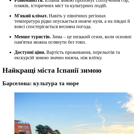
Різноманіття.
Іспанія зимою пропонує сполучення гор,
пляжів, історичних міст та культурних подій.
М'який клімат.
Навіть у північних регіонах
температура рідко опускається нижче нуля, а на півдні й
вовсі спостерігається весняна погода.
Менше туристів.
Зима – це низький сезон, коли основні
пам'ятки можна оглянути без товп.
Доступні ціни.
Вартість проживання, перельотів та
екскурсій зимою значно нижча, ніж влітку.
Найкращі міста Іспанії зимою
Барселона: культура та море