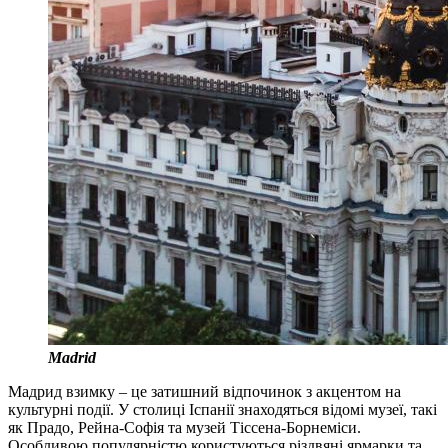
Madrid
Мадрид взимку – це затишний відпочинок з акцентом на
культурні події. У столиці Іспанії знаходяться відомі музеї, такі
як Прадо, Рейна-Софія та музей Тіссена-Борнеміси.
Особливою популярністю користуються різдвяні ярмарки та