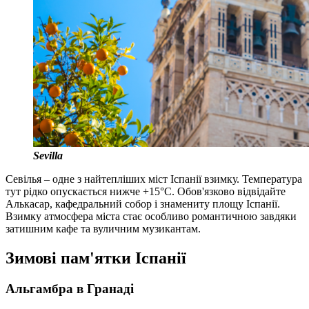
Sevilla
Севілья – одне з найтепліших міст Іспанії взимку. Температура
тут рідко опускається нижче +15°C. Обов'язково відвідайте
Алькасар, кафедральний собор і знамениту площу Іспанії.
Взимку атмосфера міста стає особливо романтичною завдяки
затишним кафе та вуличним музикантам.
Зимові пам'ятки Іспанії
Альгамбра в Гранаді