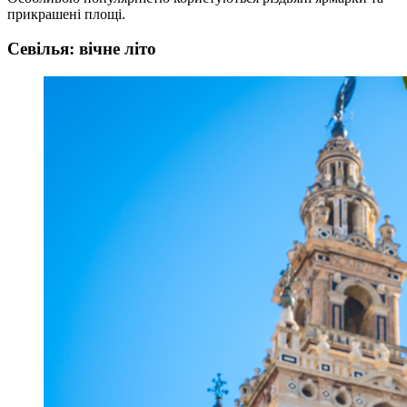
прикрашені площі.
Севілья: вічне літо