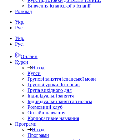
Курс підготовки до DELE і SIELE
Вивчення іспанської в Іспанії
Розклад
Укр.
Рус.
Укр.
Рус.
Онлайн
Курси
Назад
Курси
Групові заняття іспанської мови
Групові уроки. Інтенсив
Група вихідного дня
Індивідуальні заняття
Індивідуальні заняття з носієм
Розмовний клуб
Онлайн навчання
Корпоративне навчання
Програми
Назад
Програми