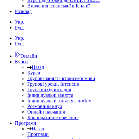
Курс підготовки до DELE і SIELE
Вивчення іспанської в Іспанії
Розклад
Укр.
Рус.
Укр.
Рус.
Онлайн
Курси
Назад
Курси
Групові заняття іспанської мови
Групові уроки. Інтенсив
Група вихідного дня
Індивідуальні заняття
Індивідуальні заняття з носієм
Розмовний клуб
Онлайн навчання
Корпоративне навчання
Програми
Назад
Програми