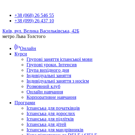
+38 (068) 26 546 55
+38 (099) 26 437 10
Київ, вул. Велика Васильківська, 42Б
метро Льва Толстого
Онлайн
Курси
Групові заняття іспанської мови
Групові уроки. Інтенсив
Група вихідного дня
Індивідуальні заняття
Індивідуальні заняття з носієм
Розмовний клуб
Онлайн навчання
Корпоративне навчання
Програми
Іспанська для початківців
Іспанська для дорослих
Іспанська для підлітків
Іспанська для дітей
Іспанська для мандрівників