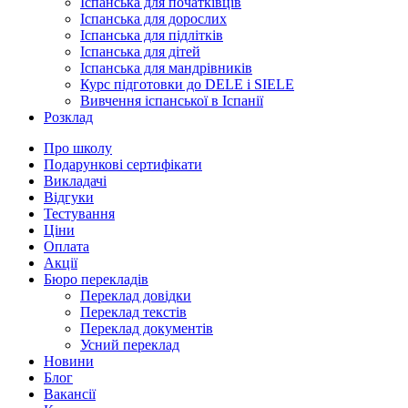
Іспанська для початківців
Іспанська для дорослих
Іспанська для підлітків
Іспанська для дітей
Іспанська для мандрівників
Курс підготовки до DELE і SIELE
Вивчення іспанської в Іспанії
Розклад
Про школу
Подарункові сертифікати
Викладачі
Відгуки
Тестування
Ціни
Оплата
Акції
Бюро перекладів
Переклад довідки
Переклад текстів
Переклад документів
Усний переклад
Новини
Блог
Вакансії