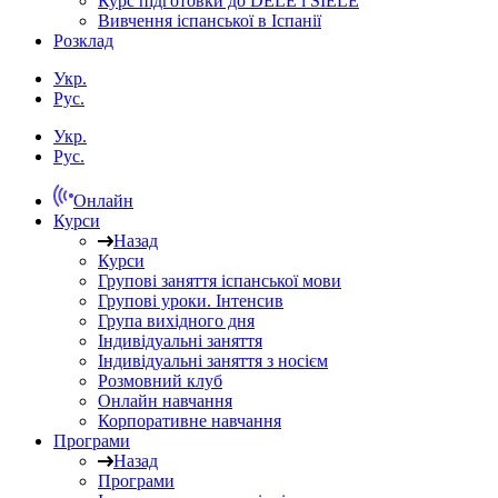
Курс підготовки до DELE і SIELE
Вивчення іспанської в Іспанії
Розклад
Укр.
Рус.
Укр.
Рус.
Онлайн
Курси
Назад
Курси
Групові заняття іспанської мови
Групові уроки. Інтенсив
Група вихідного дня
Індивідуальні заняття
Індивідуальні заняття з носієм
Розмовний клуб
Онлайн навчання
Корпоративне навчання
Програми
Назад
Програми