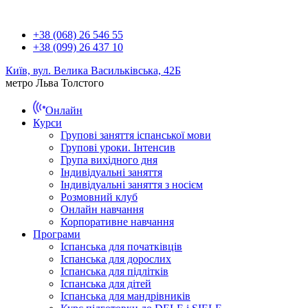
+38 (068) 26 546 55
+38 (099) 26 437 10
Київ, вул. Велика Васильківська, 42Б
метро Льва Толстого
Онлайн
Курси
Групові заняття іспанської мови
Групові уроки. Інтенсив
Група вихідного дня
Індивідуальні заняття
Індивідуальні заняття з носієм
Розмовний клуб
Онлайн навчання
Корпоративне навчання
Програми
Іспанська для початківців
Іспанська для дорослих
Іспанська для підлітків
Іспанська для дітей
Іспанська для мандрівників