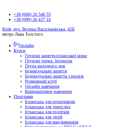
+38 (068) 26 546 55
+38 (099) 26 437 10
Київ, вул. Велика Васильківська, 42Б
метро Льва Толстого
Онлайн
Курси
Групові заняття іспанської мови
Групові уроки. Інтенсив
Група вихідного дня
Індивідуальні заняття
Індивідуальні заняття з носієм
Розмовний клуб
Онлайн навчання
Корпоративне навчання
Програми
Іспанська для початківців
Іспанська для дорослих
Іспанська для підлітків
Іспанська для дітей
Іспанська для мандрівників