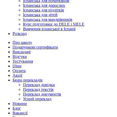
Іспанська для початківців
Іспанська для дорослих
Іспанська для підлітків
Іспанська для дітей
Іспанська для мандрівників
Курс підготовки до DELE і SIELE
Вивчення іспанської в Іспанії
Розклад
Про школу
Подарункові сертифікати
Викладачі
Відгуки
Тестування
Ціни
Оплата
Акції
Бюро перекладів
Переклад довідки
Переклад текстів
Переклад документів
Усний переклад
Новини
Блог
Вакансії