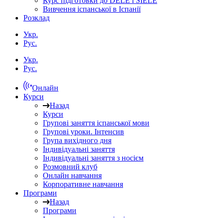
Курс підготовки до DELE і SIELE
Вивчення іспанської в Іспанії
Розклад
Укр.
Рус.
Укр.
Рус.
Онлайн
Курси
Назад
Курси
Групові заняття іспанської мови
Групові уроки. Інтенсив
Група вихідного дня
Індивідуальні заняття
Індивідуальні заняття з носієм
Розмовний клуб
Онлайн навчання
Корпоративне навчання
Програми
Назад
Програми