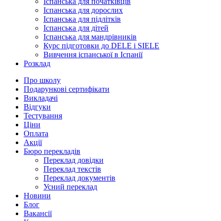
Іспанська для початківців
Іспанська для дорослих
Іспанська для підлітків
Іспанська для дітей
Іспанська для мандрівників
Курс підготовки до DELE і SIELE
Вивчення іспанської в Іспанії
Розклад
Про школу
Подарункові сертифікати
Викладачі
Відгуки
Тестування
Ціни
Оплата
Акції
Бюро перекладів
Переклад довідки
Переклад текстів
Переклад документів
Усний переклад
Новини
Блог
Вакансії