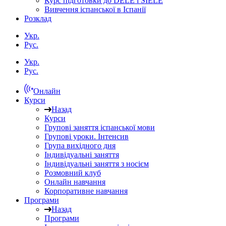
Курс підготовки до DELE і SIELE
Вивчення іспанської в Іспанії
Розклад
Укр.
Рус.
Укр.
Рус.
Онлайн
Курси
Назад
Курси
Групові заняття іспанської мови
Групові уроки. Інтенсив
Група вихідного дня
Індивідуальні заняття
Індивідуальні заняття з носієм
Розмовний клуб
Онлайн навчання
Корпоративне навчання
Програми
Назад
Програми