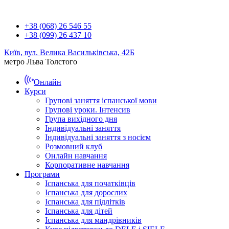
+38 (068) 26 546 55
+38 (099) 26 437 10
Київ, вул. Велика Васильківська, 42Б
метро Льва Толстого
Онлайн
Курси
Групові заняття іспанської мови
Групові уроки. Інтенсив
Група вихідного дня
Індивідуальні заняття
Індивідуальні заняття з носієм
Розмовний клуб
Онлайн навчання
Корпоративне навчання
Програми
Іспанська для початківців
Іспанська для дорослих
Іспанська для підлітків
Іспанська для дітей
Іспанська для мандрівників