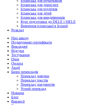
Іспанська для початківців
Іспанська для дорослих
Іспанська для підлітків
Іспанська для дітей
Іспанська для мандрівників
Курс підготовки до DELE і SIELE
Вивчення іспанської в Іспанії
Розклад
Про школу
Подарункові сертифікати
Викладачі
Відгуки
Тестування
Ціни
Оплата
Акції
Бюро перекладів
Переклад довідки
Переклад текстів
Переклад документів
Усний переклад
Новини
Блог
Вакансії