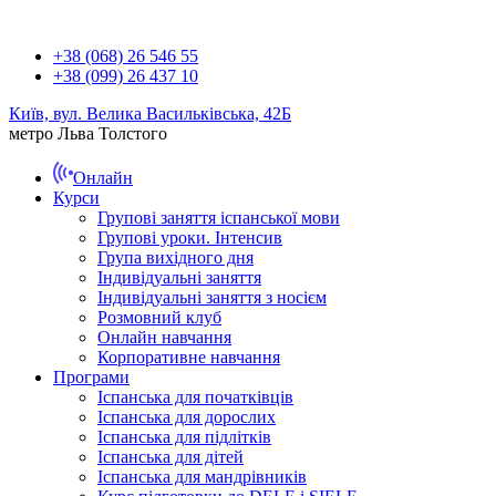
+38 (068) 26 546 55
+38 (099) 26 437 10
Київ, вул. Велика Васильківська, 42Б
метро Льва Толстого
Онлайн
Курси
Групові заняття іспанської мови
Групові уроки. Інтенсив
Група вихідного дня
Індивідуальні заняття
Індивідуальні заняття з носієм
Розмовний клуб
Онлайн навчання
Корпоративне навчання
Програми
Іспанська для початківців
Іспанська для дорослих
Іспанська для підлітків
Іспанська для дітей
Іспанська для мандрівників