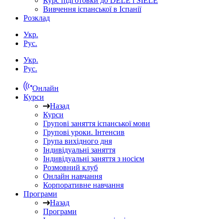
Курс підготовки до DELE і SIELE
Вивчення іспанської в Іспанії
Розклад
Укр.
Рус.
Укр.
Рус.
Онлайн
Курси
Назад
Курси
Групові заняття іспанської мови
Групові уроки. Інтенсив
Група вихідного дня
Індивідуальні заняття
Індивідуальні заняття з носієм
Розмовний клуб
Онлайн навчання
Корпоративне навчання
Програми
Назад
Програми