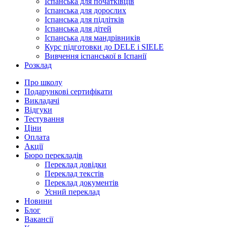
Іспанська для початківців
Іспанська для дорослих
Іспанська для підлітків
Іспанська для дітей
Іспанська для мандрівників
Курс підготовки до DELE і SIELE
Вивчення іспанської в Іспанії
Розклад
Про школу
Подарункові сертифікати
Викладачі
Відгуки
Тестування
Ціни
Оплата
Акції
Бюро перекладів
Переклад довідки
Переклад текстів
Переклад документів
Усний переклад
Новини
Блог
Вакансії