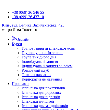
+38 (068) 26 546 55
+38 (099) 26 437 10
Київ, вул. Велика Васильківська, 42Б
метро Льва Толстого
Онлайн
Курси
Групові заняття іспанської мови
Групові уроки. Інтенсив
Група вихідного дня
Індивідуальні заняття
Індивідуальні заняття з носієм
Розмовний клуб
Онлайн навчання
Корпоративне навчання
Програми
Іспанська для початківців
Іспанська для дорослих
Іспанська для підлітків
Іспанська для дітей
Іспанська для мандрівників