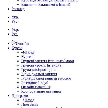
Курс підготовки до DELE і SIELE
Вивчення іспанської в Іспанії
Розклад
Укр.
Рус.
Укр.
Рус.
Онлайн
Курси
Назад
Курси
Групові заняття іспанської мови
Групові уроки. Інтенсив
Група вихідного дня
Індивідуальні заняття
Індивідуальні заняття з носієм
Розмовний клуб
Онлайн навчання
Корпоративне навчання
Програми
Назад
Програми