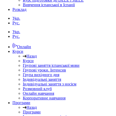
Курс підготовки до DELE і SIELE
Вивчення іспанської в Іспанії
Розклад
Укр.
Рус.
Укр.
Рус.
Онлайн
Курси
Назад
Курси
Групові заняття іспанської мови
Групові уроки. Інтенсив
Група вихідного дня
Індивідуальні заняття
Індивідуальні заняття з носієм
Розмовний клуб
Онлайн навчання
Корпоративне навчання
Програми
Назад
Програми