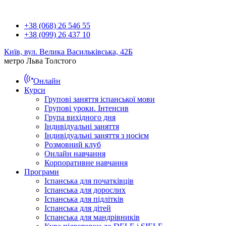
+38 (068) 26 546 55
+38 (099) 26 437 10
Київ, вул. Велика Васильківська, 42Б
метро Льва Толстого
Онлайн
Курси
Групові заняття іспанської мови
Групові уроки. Інтенсив
Група вихідного дня
Індивідуальні заняття
Індивідуальні заняття з носієм
Розмовний клуб
Онлайн навчання
Корпоративне навчання
Програми
Іспанська для початківців
Іспанська для дорослих
Іспанська для підлітків
Іспанська для дітей
Іспанська для мандрівників