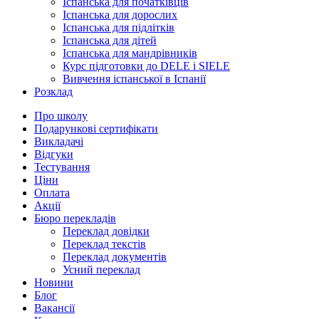
Іспанська для початківців
Іспанська для дорослих
Іспанська для підлітків
Іспанська для дітей
Іспанська для мандрівників
Курс підготовки до DELE і SIELE
Вивчення іспанської в Іспанії
Розклад
Про школу
Подарункові сертифікати
Викладачі
Відгуки
Тестування
Ціни
Оплата
Акції
Бюро перекладів
Переклад довідки
Переклад текстів
Переклад документів
Усний переклад
Новини
Блог
Вакансії