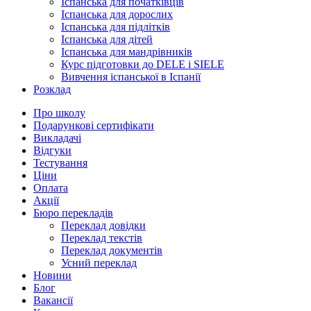
Іспанська для початківців
Іспанська для дорослих
Іспанська для підлітків
Іспанська для дітей
Іспанська для мандрівників
Курс підготовки до DELE і SIELE
Вивчення іспанської в Іспанії
Розклад
Про школу
Подарункові сертифікати
Викладачі
Відгуки
Тестування
Ціни
Оплата
Акції
Бюро перекладів
Переклад довідки
Переклад текстів
Переклад документів
Усний переклад
Новини
Блог
Вакансії