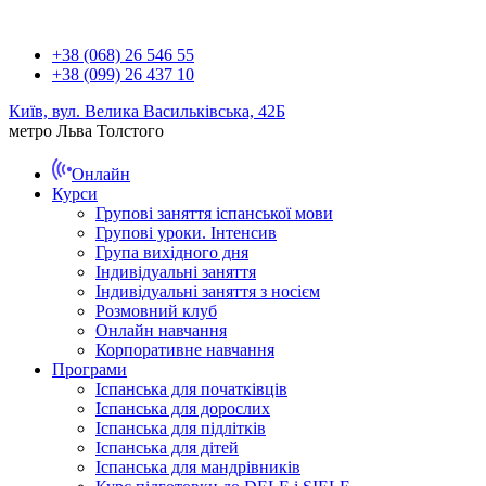
+38 (068) 26 546 55
+38 (099) 26 437 10
Київ, вул. Велика Васильківська, 42Б
метро Льва Толстого
Онлайн
Курси
Групові заняття іспанської мови
Групові уроки. Інтенсив
Група вихідного дня
Індивідуальні заняття
Індивідуальні заняття з носієм
Розмовний клуб
Онлайн навчання
Корпоративне навчання
Програми
Іспанська для початківців
Іспанська для дорослих
Іспанська для підлітків
Іспанська для дітей
Іспанська для мандрівників