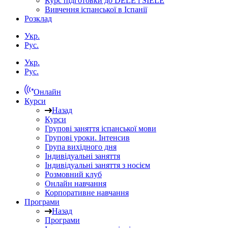
Курс підготовки до DELE і SIELE
Вивчення іспанської в Іспанії
Розклад
Укр.
Рус.
Укр.
Рус.
Онлайн
Курси
Назад
Курси
Групові заняття іспанської мови
Групові уроки. Інтенсив
Група вихідного дня
Індивідуальні заняття
Індивідуальні заняття з носієм
Розмовний клуб
Онлайн навчання
Корпоративне навчання
Програми
Назад
Програми