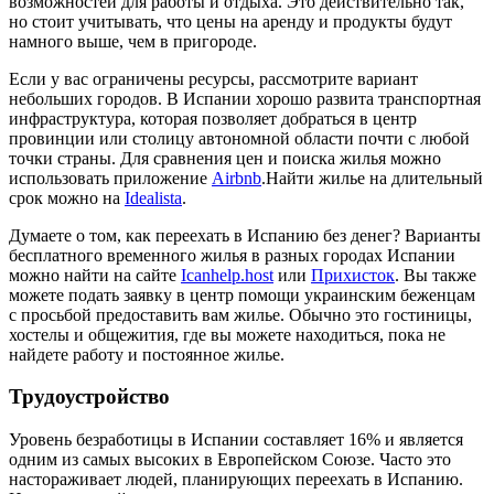
возможностей для работы и отдыха. Это действительно так,
но стоит учитывать, что цены на аренду и продукты будут
намного выше, чем в пригороде.
Если у вас ограничены ресурсы, рассмотрите вариант
небольших городов. В Испании хорошо развита транспортная
инфраструктура, которая позволяет добраться в центр
провинции или столицу автономной области почти с любой
точки страны. Для сравнения цен и поиска жилья можно
использовать приложение
Airbnb
.Найти жилье на длительный
срок можно на
Idealista
.
Думаете о том, как переехать в Испанию без денег? Варианты
бесплатного временного жилья в разных городах Испании
можно найти на сайте
Icanhelp.host
или
Прихисток
. Вы также
можете подать заявку в центр помощи украинским беженцам
с просьбой предоставить вам жилье. Обычно это гостиницы,
хостелы и общежития, где вы можете находиться, пока не
найдете работу и постоянное жилье.
Трудоустройство
Уровень безработицы в Испании составляет 16% и является
одним из самых высоких в Европейском Союзе. Часто это
настораживает людей, планирующих переехать в Испанию.