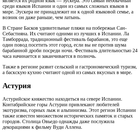
является их родной язык — эускера. Это самый необычный
среди языков Испании и один из самых сложных языков в
мире. Эускера не принадлежит ни к одной языковой семье, а
возник он даже раньше, чем латынь.
В Стране Басков удивительные пляжи на побережьи Сан-
Себастияна. Их считают одними из лучших в Испании. Ла
Тамборрада, традиционный фестиваль барабанов, это еще
один повод посетить этот город, если вы не против шума
барабанной дроби посреди ночи. Фестиваль длительностью 24
часа начинается и заканчивается в полночь.
Также в регионе развит сельский и гастрономический туризм,
а баскскую кухню считают одной из самых вкусных в мире.
Астурия
Астурийское княжество находиться на севере Испании.
Контабрийские горы Астурии привлекают любителей
экотуризма, горных лыж и альпинизма. Этот регион Испании
также известен множеством исторических памяток и старых
городов. Столица Овьедо однажды даже послужила
декорациями к фильму Вуди Аллена.