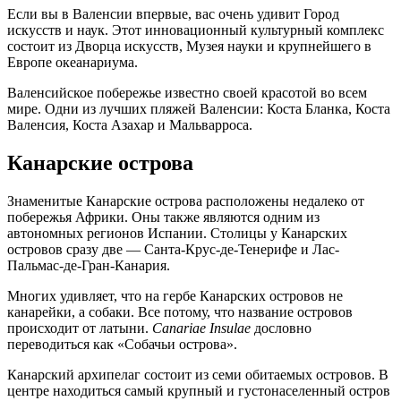
Если вы в Валенсии впервые, вас очень удивит Город
искусств и наук. Этот инновационный культурный комплекс
состоит из Дворца искусств, Музея науки и крупнейшего в
Европе океанариума.
Валенсийское побережье известно своей красотой во всем
мире. Одни из лучших пляжей Валенсии: Коста Бланка, Коста
Валенсия, Коста Азахар и Мальварроса.
Канарские острова
Знаменитые Канарские острова расположены недалеко от
побережья Африки. Оны также являются одним из
автономных регионов Испании. Столицы у Канарских
островов сразу две — Санта-Крус-де-Тенерифе и Лас-
Пальмас-де-Гран-Канария.
Многих удивляет, что на гербе Канарских островов не
канарейки, а собаки. Все потому, что название островов
происходит от латыни.
Canariae Insulae
дословно
переводиться как «Собачьи острова».
Канарский архипелаг состоит из семи обитаемых островов. В
центре находиться самый крупный и густонаселенный остров