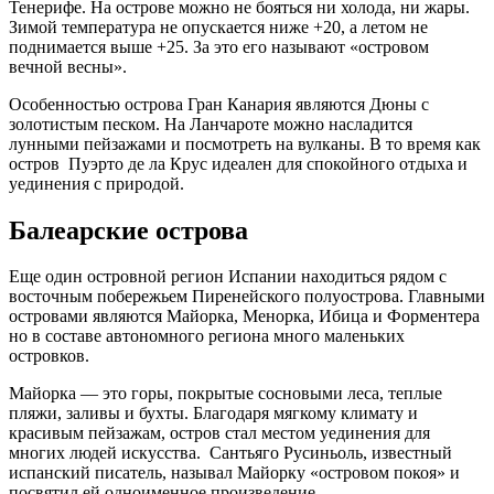
Тенерифе. На острове можно не бояться ни холода, ни жары.
Зимой температура не опускается ниже +20, а летом не
поднимается выше +25. За это его называют «островом
вечной весны».
Особенностью острова Гран Канария являются Дюны с
золотистым песком. На Ланчароте можно насладится
лунными пейзажами и посмотреть на вулканы. В то время как
остров Пуэрто де ла Крус идеален для спокойного отдыха и
уединения с природой.
Балеарские острова
Еще один островной регион Испании находиться рядом с
восточным побережьем Пиренейского полуострова. Главными
островами являются Майорка, Менорка, Ибица и Форментера
но в составе автономного региона много маленьких
островков.
Майорка — это горы, покрытые сосновыми леса, теплые
пляжи, заливы и бухты. Благодаря мягкому климату и
красивым пейзажам, остров стал местом уединения для
многих людей искусства. Сантьяго Русиньоль, известный
испанский писатель, называл Майорку «островом покоя» и
посвятил ей одноименное произведение.