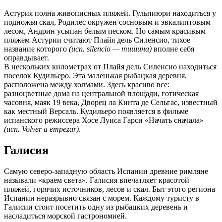
Астурия полна живописных пляжей. Гульпиюри находиться у
подножья скал, Родилес окружен сосновым и эвкалиптовым
лесом, Андрин усыпан белым песком. Но самым красивым
пляжем Астурии считают Плайя дель Силенсио, тихое
название которого
(исп. silencio — тишина)
вполне себя
оправдывает.
В нескольких километрах от Плайя дель Силенсио находиться
поселок Кудильеро. Эта маленькая рыбацкая деревня,
расположена между холмами. Здесь красиво все:
разноцветные дома на центральной площади, готическая
часовня, маяк 19 века, Дворец ла Кинта де Сельгас, известный
как местный Версаль. Кудильеро появляется в фильме
испанского режиссера Хосе Луиса Гарси «Начать сначала»
(исп. Volver a empezar)
.
Галисия
Самую северо-западную область Испании древние римляне
называли «краем света». Галисия впечатляет красотой
пляжей, горячих источников, лесов и скал. Быт этого региона
Испании неразрывно связан с морем. Каждому туристу в
Галисии стоит посетить одну из рыбацких деревень и
насладиться морской гастрономией.