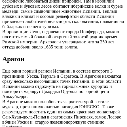
бесконечно любоваться дикой природой. Там в изобилии
дубовых и буковых лесов обитают иберийские волки и бурые
медведи, самые символичные животные Испании. Теплый
влажный климат и особый рельеф этой области Испании
привлекает любителей велоспорта, скалолазания, плавания на
байдарках и пешего туризма.
В провинции Леон, недалеко от города Понферрада, можно
посетить самый большой открытый золотой рудник времен
Римской империи. Археологи утверждают, что за 250 лет
оттуда добыли около 1635 тонн золота.
Арагон
Еще один горный регион Испании, в составе которого 3
провинции: Уэска, Теруэль и Сарагоса. В Арагоне находятся
сразу несколько высочайших точек Испании. В этой области
Испании можно отдохнуть на горнолыжных курортах и
повторить маршрут Джорджа Оруэлла по горной цепи
Алькубьерре.
В Арагоне можно полюбоваться архитектурой в стиле
мудехар, признанную частью наследия ЮНЕСКО. Также
рекомендуем посетить один из самых красивых монастырей
Сан-Хуан-де-ла-Пенья в арагонских Пиренеях, замок Лоарре
вблизи Уэски и старую железнодорожную станцию