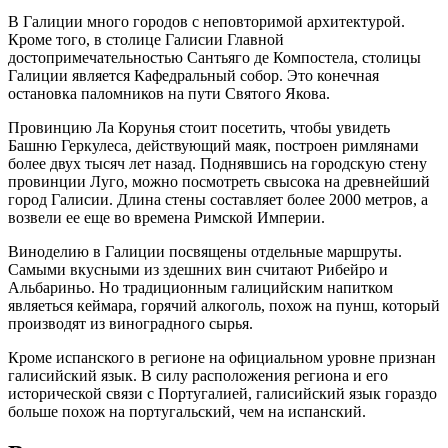
В Галиции много городов с неповторимой архитектурой.
Кроме того, в столице Галисии Главной
достопримечательностью Сантьяго де Компостела, столицы
Галиции является Кафедральный собор. Это конечная
остановка паломников на пути Святого Якова.
Провинцию Ла Корунья стоит посетить, чтобы увидеть
Башню Геркулеса, действующий маяк, построен римлянами
более двух тысяч лет назад. Поднявшись на городскую стену
провинции Луго, можно посмотреть свысока на древнейший
город Галисии. Длина стены составляет более 2000 метров, а
возвели ее еще во времена Римской Империи.
Виноделию в Галиции посвящены отдельные маршруты.
Самыми вкусными из здешних вин считают Рибейро и
Альбариньо. Но традиционным галицийским напитком
являеться кеймара, горячий алкоголь, похож на пунш, который
производят из виноградного сырья.
Кроме испанского в регионе на официальном уровне признан
галисийский язык. В силу расположения региона и его
исторической связи с Португалией, галисийский язык гораздо
больше похож на португальский, чем на испанский.