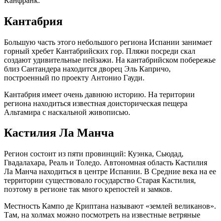
Канфранк.
Кантабрия
Большую часть этого небольшого региона Испании занимает
горный хребет Кантабрийских гор. Пляжи посреди скал
создают удивительные пейзажи. На кантабрийском побережье
близ Сантандера находится дворец Эль Капричо,
построенный по проекту Антонио Гауди.
Кантабрия имеет очень давнюю историю. На територии
региона находиться известная доисторическая пещера
Альтамира с наскальной живописью.
Кастилия Ла Манча
Регион состоит из пяти провинций: Куэнка, Сьюдад,
Гвадалахара, Реаль и Толедо. Автономная область Кастилия
Ла Манча находиться в центре Испании. В Средние века на ее
территории существовало государство Старая Кастилия,
поэтому в регионе так много крепостей и замков.
Местность Кампо де Криптана называют «землей великанов».
Там, на холмах можно посмотреть на известные ветряные