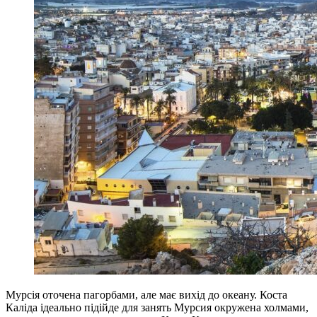
Мурсія оточена пагорбами, але має вихід до океану. Коста
Каліда ідеально підійде для занять Мурсия окружена холмами,