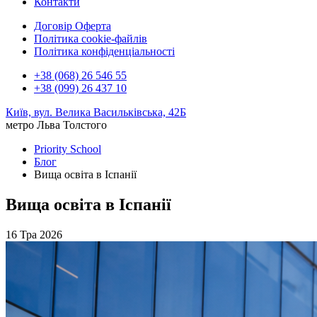
Контакти
Договір Оферта
Політика cookie-файлів
Політика конфіденціальності
+38 (068) 26 546 55
+38 (099) 26 437 10
Київ, вул. Велика Васильківська, 42Б
метро Льва Толстого
Priority School
Блог
Вища освіта в Іспанії
Вища освіта в Іспанії
16 Тра 2026