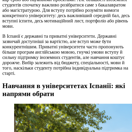
студентів спочатку важливо розібратися саме з бакалавратом
або магістратурою. Для вступу потрібно розуміти вимоги
конкретного університету: десь важливіший середній бал, десь
вступні іспити, десь мотиваційний лист, портфоліо або рівень
мови.
В Іспанії є державні та приватні університети. Державні
зазвичай доступніші за вартістю, але вступ може бути
конкурентнішим. Приватні університети часто пропонують
більше програм англійською мовою, гнучкі умови вступу й
сильну підтримку іноземних студентів, але навчання коштує
дорожче. Вибір залежить від бюджету, спеціальності, мови й
того, наскільки студенту потрібна індивідуальна підтримка на
старті.
Навчання в університетах Іспанії: які
напрями обрати