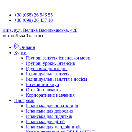
+38 (068) 26 546 55
+38 (099) 26 437 10
Київ, вул. Велика Васильківська, 42Б
метро Льва Толстого
Онлайн
Курси
Групові заняття іспанської мови
Групові уроки. Інтенсив
Група вихідного дня
Індивідуальні заняття
Індивідуальні заняття з носієм
Розмовний клуб
Онлайн навчання
Корпоративне навчання
Програми
Іспанська для початківців
Іспанська для дорослих
Іспанська для підлітків
Іспанська для дітей
Іспанська для мандрівників