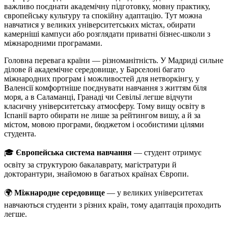
важливо поєднати академічну підготовку, мовну практику,
європейську культуру та спокійну адаптацію. Тут можна
навчатися у великих університетських містах, обирати
камерніші кампуси або розглядати приватні бізнес-школи з
міжнародними програмами.
Головна перевага країни — різноманітність. У Мадриді сильне
ділове й академічне середовище, у Барселоні багато
міжнародних програм і можливостей для нетворкінгу, у
Валенсії комфортніше поєднувати навчання з життям біля
моря, а в Саламанці, Гранаді чи Севільї легше відчути
класичну університетську атмосферу. Тому вищу освіту в
Іспанії варто обирати не лише за рейтингом вишу, а й за
містом, мовою програми, бюджетом і особистими цілями
студента.
🎓
Європейська система навчання
— студент отримує
освіту за структурою бакалаврату, магістратури й
докторантури, знайомою в багатьох країнах Європи.
🌍
Міжнародне середовище
— у великих університетах
навчаються студенти з різних країн, тому адаптація проходить
легше.