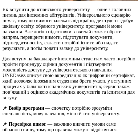
Як вступити до іспанського університету — одне з головних
питань для іноземних абітурієнтів. Універсального сценарію
немає, тому що вимоги залежать від країни, де студент здобув
шкільну освіту, обраного університету, програми й мови
навчання. Але логіка підготовки зазвичай схожа: обрати
напрям, перевірити вимоги, підготувати документи,
підтвердити освіту, скласти потрібні іспити або надати
результати, а потім подати заявку до університету.
Для вступу на бакалаврат іноземним студентам часто потрібно
пройти процедуру оцінки документів і підтвердити
можливість доступу до університетського навчання.
UNEDasiss описує свою акредитацію як цифровий сертифікат,
який дозволяє іноземним студентам брати участь у вступних
процесах у більшості іспанських університетів; сервіс також
пов’язаний з оцінкою академічних документів та іспитами для
вступу.
📌
Вибір програми
— спочатку потрібно зрозуміти
спеціальність, мову навчання, місто й тип університету.
📌
Перевірка вимог
— важливо вивчити умови саме
обраного вишу, тому що правила можуть відрізнятися.