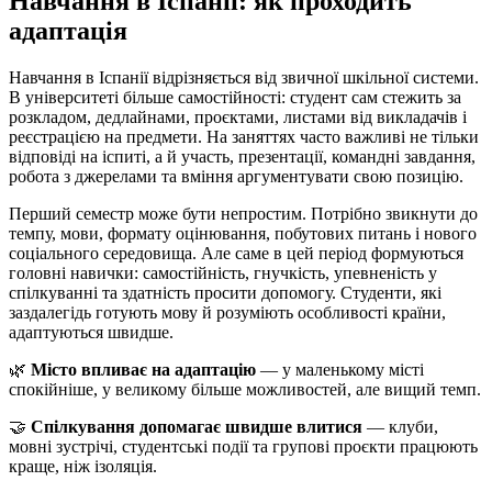
Навчання в Іспанії: як проходить
адаптація
Навчання в Іспанії відрізняється від звичної шкільної системи.
В університеті більше самостійності: студент сам стежить за
розкладом, дедлайнами, проєктами, листами від викладачів і
реєстрацією на предмети. На заняттях часто важливі не тільки
відповіді на іспиті, а й участь, презентації, командні завдання,
робота з джерелами та вміння аргументувати свою позицію.
Перший семестр може бути непростим. Потрібно звикнути до
темпу, мови, формату оцінювання, побутових питань і нового
соціального середовища. Але саме в цей період формуються
головні навички: самостійність, гнучкість, упевненість у
спілкуванні та здатність просити допомогу. Студенти, які
заздалегідь готують мову й розуміють особливості країни,
адаптуються швидше.
🌿
Місто впливає на адаптацію
— у маленькому місті
спокійніше, у великому більше можливостей, але вищий темп.
🤝
Спілкування допомагає швидше влитися
— клуби,
мовні зустрічі, студентські події та групові проєкти працюють
краще, ніж ізоляція.