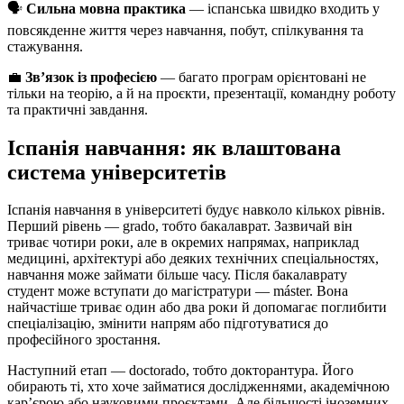
🗣️
Сильна мовна практика
— іспанська швидко входить у
повсякденне життя через навчання, побут, спілкування та
стажування.
💼
Зв’язок із професією
— багато програм орієнтовані не
тільки на теорію, а й на проєкти, презентації, командну роботу
та практичні завдання.
Іспанія навчання: як влаштована
система університетів
Іспанія навчання в університеті будує навколо кількох рівнів.
Перший рівень — grado, тобто бакалаврат. Зазвичай він
триває чотири роки, але в окремих напрямах, наприклад
медицині, архітектурі або деяких технічних спеціальностях,
навчання може займати більше часу. Після бакалаврату
студент може вступати до магістратури — máster. Вона
найчастіше триває один або два роки й допомагає поглибити
спеціалізацію, змінити напрям або підготуватися до
професійного зростання.
Наступний етап — doctorado, тобто докторантура. Його
обирають ті, хто хоче займатися дослідженнями, академічною
кар’єрою або науковими проєктами. Але більшості іноземних