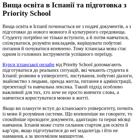
Вища освіта в Іспанії та підготовка з
Priority School
Вища освіта в Іспанії починається не з подачі документів, а з
підготовки до нового мовного й культурного середовища.
Студенту потрібно не тільки вступити, а й потім навчатися,
спілкуватися, розуміти викладачів, вирішувати побутові
питання й почуватися впевнено. Тому іспанська мова стає
одним із головних інструментів успішного переїзду.
Курси іспанської онлайн
від Priority School допомагають
підготуватися до реальних ситуацій, які чекають студента в
Іспанії: розмови в університеті, листування, побутові діалоги,
знайомство з людьми, оренда житла, питання в адміністрації,
презентації та навчальна лексика. Такий підхід особливо
важливий для тих, хто хоче не просто вивчити слова, а
навчитися користуватися мовою в житті.
Якщо ви плануєте вступ до іспанського університету, почніть
із мови й розуміння системи. Що впевненіше ви говорите, то
спокійніше проходите документи, адаптацію та перші місяці
навчання. Іспанія може стати сильним стартом для освіти й
кар’єри, якщо підготуватися до неї заздалегідь і йти не
навмання, а за зрозумілим маршрутом.