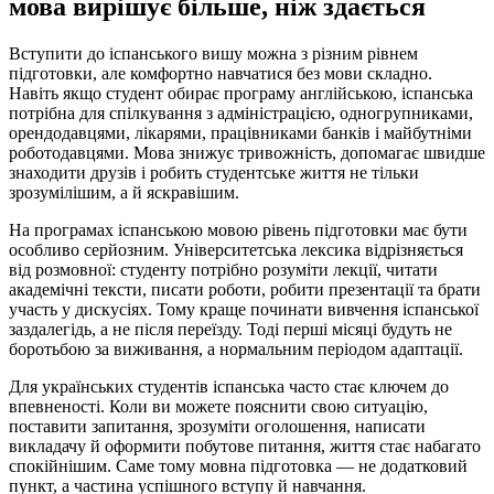
мова вирішує більше, ніж здається
Вступити до іспанського вишу можна з різним рівнем
підготовки, але комфортно навчатися без мови складно.
Навіть якщо студент обирає програму англійською, іспанська
потрібна для спілкування з адміністрацією, одногрупниками,
орендодавцями, лікарями, працівниками банків і майбутніми
роботодавцями. Мова знижує тривожність, допомагає швидше
знаходити друзів і робить студентське життя не тільки
зрозумілішим, а й яскравішим.
На програмах іспанською мовою рівень підготовки має бути
особливо серйозним. Університетська лексика відрізняється
від розмовної: студенту потрібно розуміти лекції, читати
академічні тексти, писати роботи, робити презентації та брати
участь у дискусіях. Тому краще починати вивчення іспанської
заздалегідь, а не після переїзду. Тоді перші місяці будуть не
боротьбою за виживання, а нормальним періодом адаптації.
Для українських студентів іспанська часто стає ключем до
впевненості. Коли ви можете пояснити свою ситуацію,
поставити запитання, зрозуміти оголошення, написати
викладачу й оформити побутове питання, життя стає набагато
спокійнішим. Саме тому мовна підготовка — не додатковий
пункт, а частина успішного вступу й навчання.