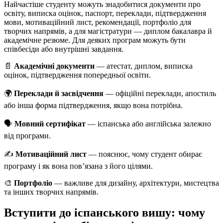
Найчастіше студенту можуть знадобитися документи про
освіту, виписка оцінок, паспорт, переклади, підтвердження
мови, мотиваційний лист, рекомендації, портфоліо для
творчих напрямів, а для магістратури — диплом бакалавра й
академічне резюме. Для деяких програм можуть бути
співбесіди або внутрішні завдання.
📄
Академічні документи
— атестат, диплом, виписка
оцінок, підтвердження попередньої освіти.
🌍
Переклади й засвідчення
— офіційні переклади, апостиль
або інша форма підтвердження, якщо вона потрібна.
🗣️
Мовний сертифікат
— іспанська або англійська залежно
від програми.
✍️
Мотиваційний лист
— пояснює, чому студент обирає
програму і як вона пов’язана з його цілями.
🎨
Портфоліо
— важливе для дизайну, архітектури, мистецтва
та інших творчих напрямів.
Вступити до іспанського вишу: чому