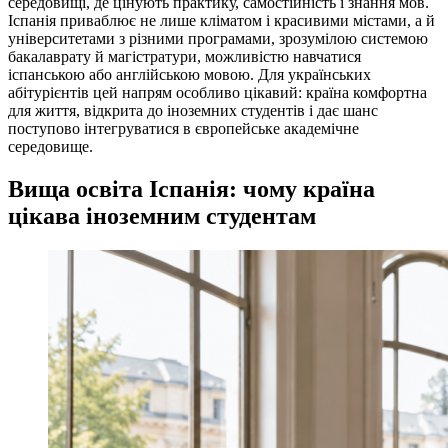
середовищі, де цінують практику, самостійність і знання мов.
Іспанія приваблює не лише кліматом і красивими містами, а й
університетами з різними програмами, зрозумілою системою
бакалаврату й магістратури, можливістю навчатися
іспанською або англійською мовою. Для українських
абітурієнтів цей напрям особливо цікавий: країна комфортна
для життя, відкрита до іноземних студентів і дає шанс
поступово інтегруватися в європейське академічне
середовище.
Вища освіта Іспанія: чому країна
цікава іноземним студентам