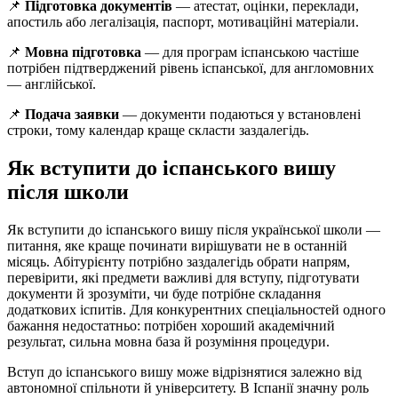
📌
Підготовка документів
— атестат, оцінки, переклади,
апостиль або легалізація, паспорт, мотиваційні матеріали.
📌
Мовна підготовка
— для програм іспанською частіше
потрібен підтверджений рівень іспанської, для англомовних
— англійської.
📌
Подача заявки
— документи подаються у встановлені
строки, тому календар краще скласти заздалегідь.
Як вступити до іспанського вишу
після школи
Як вступити до іспанського вишу після української школи —
питання, яке краще починати вирішувати не в останній
місяць. Абітурієнту потрібно заздалегідь обрати напрям,
перевірити, які предмети важливі для вступу, підготувати
документи й зрозуміти, чи буде потрібне складання
додаткових іспитів. Для конкурентних спеціальностей одного
бажання недостатньо: потрібен хороший академічний
результат, сильна мовна база й розуміння процедури.
Вступ до іспанського вишу може відрізнятися залежно від
автономної спільноти й університету. В Іспанії значну роль