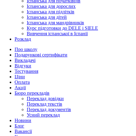
Іспанська для початківців
Іспанська для дорослих
Іспанська для підлітків
Іспанська для дітей
Іспанська для мандрівників
Курс підготовки до DELE і SIELE
Вивчення іспанської в Іспанії
Розклад
Про школу
Подарункові сертифікати
Викладачі
Відгуки
Тестування
Ціни
Оплата
Акції
Бюро перекладів
Переклад довідки
Переклад текстів
Переклад документів
Усний переклад
Новини
Блог
Вакансії