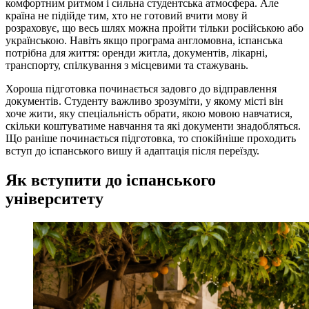
комфортним ритмом і сильна студентська атмосфера. Але
країна не підійде тим, хто не готовий вчити мову й
розраховує, що весь шлях можна пройти тільки російською або
українською. Навіть якщо програма англомовна, іспанська
потрібна для життя: оренди житла, документів, лікарні,
транспорту, спілкування з місцевими та стажувань.
Хороша підготовка починається задовго до відправлення
документів. Студенту важливо зрозуміти, у якому місті він
хоче жити, яку спеціальність обрати, якою мовою навчатися,
скільки коштуватиме навчання та які документи знадобляться.
Що раніше починається підготовка, то спокійніше проходить
вступ до іспанського вишу й адаптація після переїзду.
Як вступити до іспанського
університету