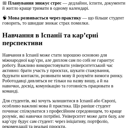
📅
Планування знижує стрес
— дедлайни, іспити, документи
й житло краще тримати в одному календарі.
🧠
Мова розвивається через практику
— що більше студент
говорить, то швидше зникає страх помилки.
Навчання в Іспанії та кар’єрні
перспективи
Навчання в Іспанії може стати хорошою основою для
міжнародної кар’єри, але диплом сам по собі не гарантує
роботу. Важливо використовувати університетський час
активно: брати участь у проєктах, шукати стажування,
будувати контакти, розвивати мову й розуміти вимоги ринку.
Роботодавці дивляться не тільки на назву вишу, а й на
навички, досвід, комунікацію та готовність працювати в
команді.
Для студентів, які хочуть залишитися в Іспанії або Європі,
особливо важливі мова й практика. Що раніше студент
починає спілкуватися з професійним середовищем, то краще
розуміє, які навички потрібні. Університет може дати базу, але
кар’єру будує сам студент: через ініціативу, портфоліо,
рекомендації та реальні проєкти.