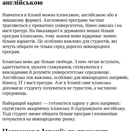
англійською
Навчатися в Іспанії можна іспанською, англійською або в
змішаному форматі. Англомовні програми частіше
трапляються у приватних університетах, бізнес-школах і на
магістратурі. На бакалавраті в державних вишах більше
програм іспанською, тому знання мови відкриває значно
більше варіантів. Це особливо важливо для студентів, які
хочуть обирати не тільки серед дорогих міжнародних
програм.
Іспанська мова дає більше свободи. З нею легше вступати,
адаптуватися, шукати стажування, спілкуватися з
викладачами й розуміти університетське середовище.
Англійська теж важлива, особливо для міжнародних напрямів,
бізнесу, IT і магістратури. Але в Іспанії саме іспанська
допомагає студенту почуватися не туристом, а частиною
середовища.
Найкращий варіант — готуватися одразу у двох напрямах:
підтягувати академічну іспанську й підтримувати англійську.
Тоді студент зможе обирати більше програм і впевненіше
почуватися на міжнародному ринку.