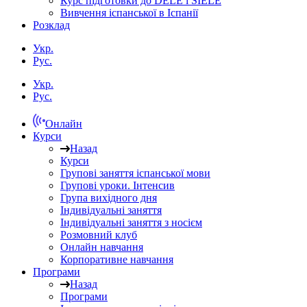
Курс підготовки до DELE і SIELE
Вивчення іспанської в Іспанії
Розклад
Укр.
Рус.
Укр.
Рус.
Онлайн
Курси
Назад
Курси
Групові заняття іспанської мови
Групові уроки. Інтенсив
Група вихідного дня
Індивідуальні заняття
Індивідуальні заняття з носієм
Розмовний клуб
Онлайн навчання
Корпоративне навчання
Програми
Назад
Програми