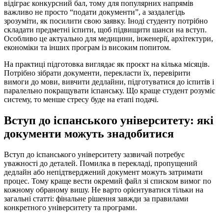
відіграє конкурсний бал, тому для популярних напрямів
важливо не просто “подати документи”, а заздалегідь
зрозуміти, як посилити свою заявку. Іноді студенту потрібно
складати предметні іспити, щоб підвищити шанси на вступ.
Особливо це актуально для медицини, інженерії, архітектури,
економіки та інших програм із високим попитом.
На практиці підготовка виглядає як проєкт на кілька місяців.
Потрібно зібрати документи, перекласти їх, перевірити
вимоги до мови, вивчити дедлайни, підготуватися до іспитів і
паралельно покращувати іспанську. Що краще студент розуміє
систему, то менше стресу буде на етапі подачі.
Вступ до іспанського університету: які
документи можуть знадобитися
Вступ до іспанського університету зазвичай потребує
уважності до деталей. Помилка в перекладі, пропущений
дедлайн або непідтверджений документ можуть затримати
процес. Тому краще вести окремий файл зі списком вимог по
кожному обраному вишу. Не варто орієнтуватися тільки на
загальні статті: фінальне рішення завжди за правилами
конкретного університету та програми.