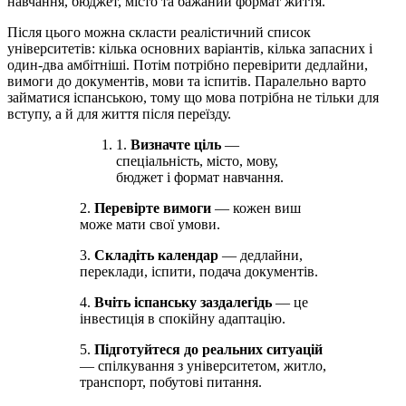
навчання, бюджет, місто та бажаний формат життя.
Після цього можна скласти реалістичний список
університетів: кілька основних варіантів, кілька запасних і
один-два амбітніші. Потім потрібно перевірити дедлайни,
вимоги до документів, мови та іспитів. Паралельно варто
займатися іспанською, тому що мова потрібна не тільки для
вступу, а й для життя після переїзду.
1.
Визначте ціль
—
спеціальність, місто, мову,
бюджет і формат навчання.
2.
Перевірте вимоги
— кожен виш
може мати свої умови.
3.
Складіть календар
— дедлайни,
переклади, іспити, подача документів.
4.
Вчіть іспанську заздалегідь
— це
інвестиція в спокійну адаптацію.
5.
Підготуйтеся до реальних ситуацій
— спілкування з університетом, житло,
транспорт, побутові питання.