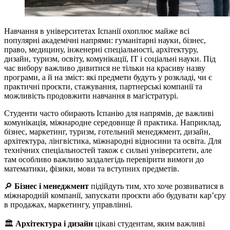
Навчання в університетах Іспанії охоплює майже всі
популярні академічні напрями: гуманітарні науки, бізнес,
право, медицину, інженерні спеціальності, архітектуру,
дизайн, туризм, освіту, комунікації, IT і соціальні науки. Під
час вибору важливо дивитися не тільки на красиву назву
програми, а й на зміст: які предмети будуть у розкладі, чи є
практичні проєкти, стажування, партнерські компанії та
можливість продовжити навчання в магістратурі.
Студенти часто обирають Іспанію для напрямів, де важливі
комунікація, міжнародне середовище й практика. Наприклад,
бізнес, маркетинг, туризм, готельний менеджмент, дизайн,
архітектура, лінгвістика, міжнародні відносини та освіта. Для
технічних спеціальностей також є сильні університети, але
там особливо важливо заздалегідь перевірити вимоги до
математики, фізики, мови та вступних предметів.
🔎
Бізнес і менеджмент
підійдуть тим, хто хоче розвиватися в
міжнародній компанії, запускати проєкти або будувати кар’єру
в продажах, маркетингу, управлінні.
🏛️
Архітектура і дизайн
цікаві студентам, яким важливі