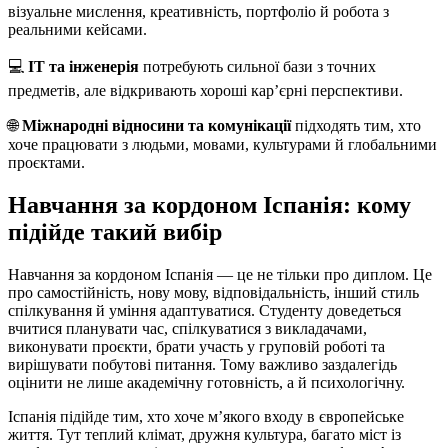
візуальне мислення, креативність, портфоліо й робота з
реальними кейсами.
💻
IT та інженерія
потребують сильної бази з точних
предметів, але відкривають хороші кар’єрні перспективи.
🌐
Міжнародні відносини та комунікації
підходять тим, хто
хоче працювати з людьми, мовами, культурами й глобальними
проєктами.
Навчання за кордоном Іспанія: кому
підійде такий вибір
Навчання за кордоном Іспанія — це не тільки про диплом. Це
про самостійність, нову мову, відповідальність, інший стиль
спілкування й уміння адаптуватися. Студенту доведеться
вчитися планувати час, спілкуватися з викладачами,
виконувати проєкти, брати участь у груповій роботі та
вирішувати побутові питання. Тому важливо заздалегідь
оцінити не лише академічну готовність, а й психологічну.
Іспанія підійде тим, хто хоче м’якого входу в європейське
життя. Тут теплий клімат, дружня культура, багато міст із