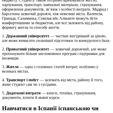
бюджету. Студенту також потрібно враховувати житло,
харчування, транспорт, навчальні матеріали, страхування,
оформлення документів, зв’язок і особисті витрати. Мадрид і
Барселона зазвичай дорожчі, ніж невеликі міста. Валенсія,
Гранада, Саламанка, Севілья або Аліканте можуть бути
комфортнішими за бюджетом, але все залежить від району,
формату житла та способу життя.
1.
Державний університет
— частіше вигідніший за ціною,
але може вимагати сильнішої підготовки та конкурсного бала.
2.
Приватний університет
— зазвичай дорожчий, але може
пропонувати більше англомовних програм і підтримки для
іноземців.
3.
Житло
— одна з головних статей витрат, особливо у
великих містах.
4.
Транспорт і побут
— залежать від міста, району й того,
живе студент сам чи з сусідами.
5.
Додаткові витрати
— книги, техніка, страхування,
документи, іспити й мовні курси.
Навчатися в Іспанії іспанською чи