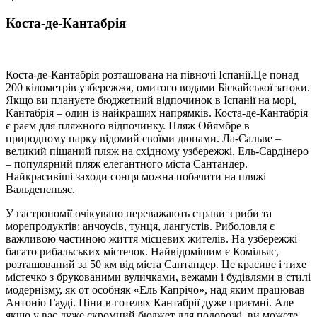
Коста-де-Кантабрія
Коста-де-Кантабрія розташована на півночі Іспанії.Це понад
200 кілометрів узбережжя, омитого водами Біскайської затоки.
Якщо ви плануєте бюджетний відпочинок в Іспанії на морі,
Кантабрія – один із найкращих напрямків. Коста-де-Кантабрія
є раєм для пляжного відпочинку. Пляж Ойямбре в
природному парку відомий своїми дюнами. Ла-Сальве –
великий піщаний пляж на східному узбережжі. Ель-Сардінеро
– популярний пляж елегантного міста Сантандер.
Найкрасивіші заходи сонця можна побачити на пляжі
Вальдепеньяс.
У гастрономії очікувано переважають страви з риби та
морепродуктів: анчоусів, тунця, лангустів. Риболовля є
важливою частиною життя місцевих жителів. На узбережжі
багато рибальських містечок. Найвідомішим є Комільяс,
розташований за 50 км від міста Сантандер. Це красиве і тихе
містечко з брукованими вуличками, вежами і будівлями в стилі
модернізму, як от особняк «Ель Капрічо», над яким працював
Антоніо Гауді. Ціни в готелях Кантабрії дуже приємні. Але
якщо у вас дуже скромний бюджет для подорожі, ви можете