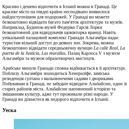
Красиво і дешево відпочити в Іспанії можна в Гранаді. Це
красиве місто на півдні країни несподівано виявилося
найдоступнішим для подорожей. У Гранаді ви можете
безкоштовно відвідати багато пам'яток архітектури та музеїв.
Наприклад, Будинок-музей Федеріко Гарсія Лорки
безкоштовний для відвідувачів щовівторка вранці. Навіть
унікальний палацовий комплекс Гранади Альгамбра надає
туристам вільний доступ до деяких зон. Зокрема, можна
безкоштовно відвідати середньовічну вулицю
La calle Real
,
La
puerta de la Justicia
,
Las murallas
, Палац Карлоса V з музеєм
Альгамбри та музеєм образотворчих мистецтв.
Арабське минуле Гранади сповна відбивається в її архітектурі.
Поблизу Альгамбри знаходиться Хенераліфе, заміська
резиденція султана з мальовничими садами і двориками.
Побувавши в Гранаді, не забудьте відвідати Альбайсин, один зі
старих районів міста. Альбайсин наповнений історією та
змішанням культур, адже тут проживали різні народи. У
Гранаді ви дізнаєтеся як недорого відпочити в Іспанії.
Уеска