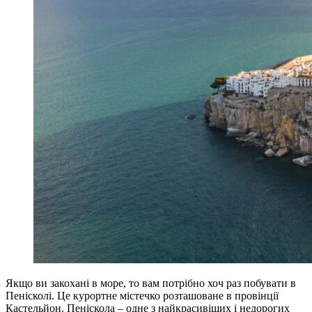
Якщо ви закохані в море, то вам потрібно хоч раз побувати в
Пенісколі. Це курортне містечко розташоване в провінції
Кастельйон. Пеніскола – одне з найкрасивіших і недорогих