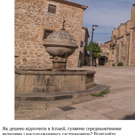
Як дешево відпочити в Іспанії, гуляючи середньовічними
вулицями і насолоджуючись гастрономією? Відвідайте