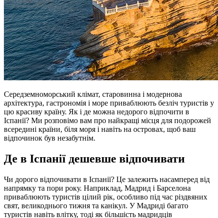
Середземноморський клімат, старовинна і модернова
архітектура, гастрономія і море приваблюють безліч туристів у
цю красиву країну. Як і де можна недорого відпочити в
Іспанії? Ми розповімо вам про найкращі місця для подорожей
всередині країни, біля моря і навіть на островах, щоб ваш
відпочинок був незабутнім.
Де в Іспанії дешевше відпочивати
Чи дорого відпочивати в Іспанії? Це залежить насамперед від
напрямку та пори року. Наприклад, Мадрид і Барселона
приваблюють туристів цілий рік, особливо під час різдвяних
свят, великоднього тижня та канікул. У Мадриді багато
туристів навіть влітку, тоді як більшість мадридців