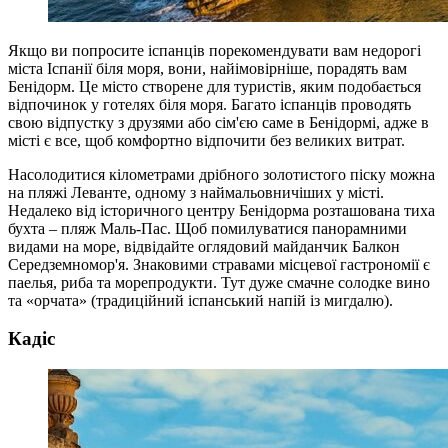
Якщо ви попросите іспанців порекомендувати вам недорогі
міста Іспанії біля моря, вони, найімовірніше, порадять вам
Бенідорм. Це місто створене для туристів, яким подобається
відпочинок у готелях біля моря. Багато іспанців проводять
свою відпустку з друзями або сім'єю саме в Бенідормі, адже в
місті є все, щоб комфортно відпочити без великих витрат.
Насолодитися кілометрами дрібного золотистого піску можна
на пляжі Леванте, одному з наймальовничіших у місті.
Недалеко від історичного центру Бенідорма розташована тиха
бухта – пляж Маль-Пас. Щоб помилуватися панорамними
видами на море, відвідайте оглядовий майданчик Балкон
Середземномор'я. Знаковими стравами місцевої гастрономії є
паелья, риба та морепродукти. Тут дуже смачне солодке вино
та «орчата» (традиційний іспанський напій із мигдалю).
Кадіс