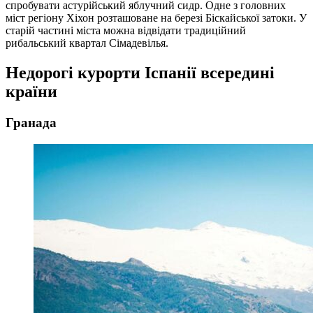
спробувати астурійський яблучний сидр. Одне з головних
міст регіону Хіхон розташоване на березі Біскайської затоки. У
старій частині міста можна відвідати традиційний
рибальський квартал Сімадевілья.
Недорогі курорти Іспанії всередині
країни
Гранада