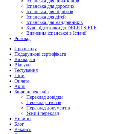
Іспанська для початківців
Іспанська для дорослих
Іспанська для підлітків
Іспанська для дітей
Іспанська для мандрівників
Курс підготовки до DELE і SIELE
Вивчення іспанської в Іспанії
Розклад
Про школу
Подарункові сертифікати
Викладачі
Відгуки
Тестування
Ціни
Оплата
Акції
Бюро перекладів
Переклад довідки
Переклад текстів
Переклад документів
Усний переклад
Новини
Блог
Вакансії