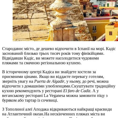
Стародавнє місто, де дешево відпочити в Іспанії на морі. Кадіс
заснований близько трьох тисяч років тому фінікійцями.
Відвідавши Кадіс, ви можете насолодитися чудовими
пляжами та смачною регіональною кухнею.
В історичному центрі Кадіса ви знайдете хостели за
приємними цінами. Якщо ви віддаєте перевагу готелям,
зверніть увагу на
Puerta de Algadir
, у ньому, до речі, можна
відпочити з домашніми улюбленцями.Скуштувати традиційну
кухню рекомендують у ресторані
El faro de Cadiz
. А у
веганському ресторані La Veganesa можна замовити піцу з
буряком або тартар із сочевиці.
З Тополиної алеї Аподака відкриваються найкращі краєвиди
на Атлантичний океан.На нескінченних пляжах міста ви