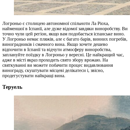
Логроньо є столицею автономної спільноти Ла Ріоха,
найменшої в Іспанії, але дуже відомої завдяки виноробству. Ви
точно чули цей регіон, якщо вам подобається іспанське вино.
У Логроньо немає пляжів, але є багато барів, винних погребів,
виноградників і смачного вина. Якщо хочете дешево
відпочити в Іспанії та відчути атмосферу виноробства,
заплануйте поїздку в Логроньо у вересні. Це найкращий час,
адже в місті якраз проходить свято збору врожаю. На
святкуванні ви можете побачити процес видавлювання
винограду, скуштувати місцеві делікатеси і, звісно,
продегустувати найкращі вина.
Теруель