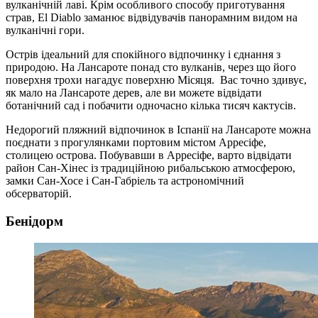
вулканічній лаві. Крім особливого способу приготування
страв, El Diablo заманює відвідувачів панорамним видом на
вулканічні гори.
Острів ідеальний для спокійного відпочинку і єднання з
природою. На Лансароте понад сто вулканів, через що його
поверхня трохи нагадує поверхню Місяця. Вас точно здивує,
як мало на Лансароте дерев, але ви можете відвідати
ботанічний сад і побачити одночасно кілька тисяч кактусів.
Недорогий пляжний відпочинок в Іспанії на Лансароте можна
поєднати з прогулянками портовим містом Арресіфе,
столицею острова. Побувавши в Арресіфе, варто відвідати
район Сан-Хінес із традиційною рибальською атмосферою,
замки Сан-Хосе і Сан-Габріель та астрономічний
обсерваторій.
Бенідорм