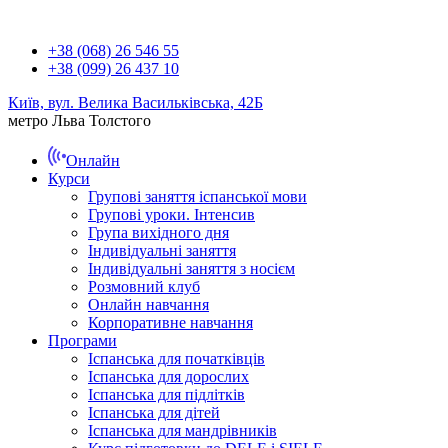
+38 (068) 26 546 55
+38 (099) 26 437 10
Київ, вул. Велика Васильківська, 42Б
метро Льва Толстого
Онлайн
Курси
Групові заняття іспанської мови
Групові уроки. Інтенсив
Група вихідного дня
Індивідуальні заняття
Індивідуальні заняття з носієм
Розмовний клуб
Онлайн навчання
Корпоративне навчання
Програми
Іспанська для початківців
Іспанська для дорослих
Іспанська для підлітків
Іспанська для дітей
Іспанська для мандрівників