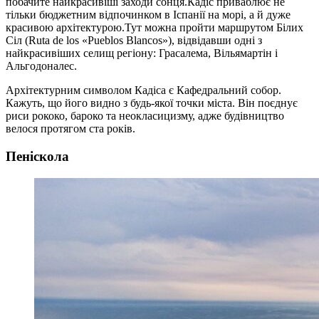
побачите найкрасивіші заходи сонця.Кадіс приваблює не
тільки бюджетним відпочинком в Іспанії на морі, а й дуже
красивою архітектурою.Тут можна пройти маршрутом Білих
Сіл (Ruta de los «Pueblos Blancos»), відвідавши одні з
найкрасивіших селищ регіону: Грасалема, Вільямартін і
Альгодоналес.
Архітектурним символом Кадіса є Кафедральний собор.
Кажуть, що його видно з будь-якої точки міста. Він поєднує
риси рококо, бароко та неокласицизму, адже будівництво
велося протягом ста років.
Пеніскола