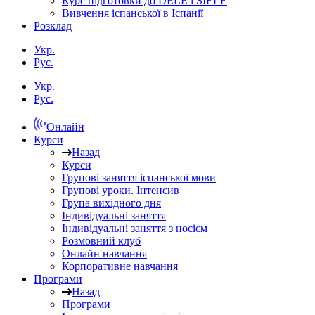
Курс підготовки до DELE і SIELE
Вивчення іспанської в Іспанії
Розклад
Укр.
Рус.
Укр.
Рус.
Онлайн
Курси
Назад
Курси
Групові заняття іспанської мови
Групові уроки. Інтенсив
Група вихідного дня
Індивідуальні заняття
Індивідуальні заняття з носієм
Розмовний клуб
Онлайн навчання
Корпоративне навчання
Програми
Назад
Програми