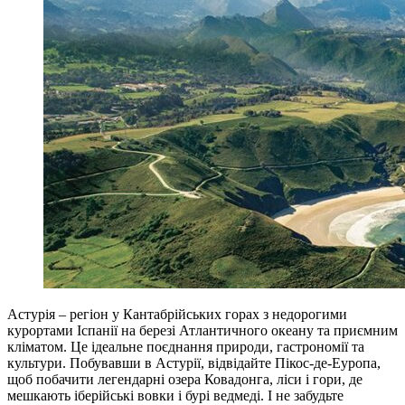
Астурія – регіон у Кантабрійських горах з недорогими
курортами Іспанії на березі Атлантичного океану та приємним
кліматом. Це ідеальне поєднання природи, гастрономії та
культури. Побувавши в Астурії, відвідайте Пікос-де-Еуропа,
щоб побачити легендарні озера Ковадонга, ліси і гори, де
мешкають іберійські вовки і бурі ведмеді. І не забудьте