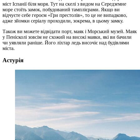
міст Іспанії біля моря. Тут на скелі з видом на Середземне
море стоїть замок, побудований тамплієрами. Якщо ви
відчуєте себе героєм «Гри престолів», то це не випадково,
адже зйомки серіалу проходили, зокрема, в цьому замку.
Також ви можете відвідати порт, маяк і Морський музей. Маяк
у Пенісколі зовсім не схожий на високі маяки, які ви бачили
чи уявляли раніше. Його ліхтар ледь височіє над будівлями
міста.
Астурія