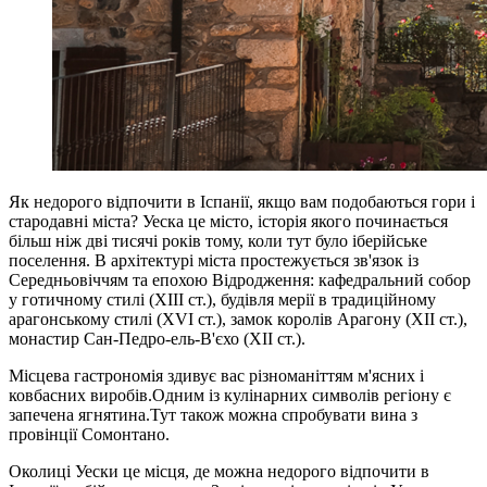
Як недорого відпочити в Іспанії, якщо вам подобаються гори і
стародавні міста? Уеска це місто, історія якого починається
більш ніж дві тисячі років тому, коли тут було іберійське
поселення. В архітектурі міста простежується зв'язок із
Середньовіччям та епохою Відродження: кафедральний собор
у готичному стилі (XIII ст.), будівля мерії в традиційному
арагонському стилі (XVI ст.), замок королів Арагону (XII ст.),
монастир Сан-Педро-ель-В'єхо (XII ст.).
Місцева гастрономія здивує вас різноманіттям м'ясних і
ковбасних виробів.Одним із кулінарних символів регіону є
запечена ягнятина.Тут також можна спробувати вина з
провінції Сомонтано.
Околиці Уески це місця, де можна недорого відпочити в