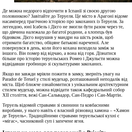
Де можна недорого відпочити в Іспанії зі своєю другою
половинкою? Завітайте до Теруеля. Це місто в Арагоні відоме
насамперед трагічною історією про закоханих із Теруеля. За
легендою, юні Ісабель і Дієго не змогли бути разом через те,
що дівчина належала до багатої родини, а хлопець був
бідняком. Дієго вирушив у мандри на шість років, щоб
отримати багатство, обіцяне батькові нареченої. Але
повернувся в день, коли його кохана виходила заміж за
іншого. Він помер від відчаю, а вона від горя. Дізнатися
більше про історію теруельських Ромео і Джульєти можна
відвідавши гробницю зі скульптурами закоханих.
Якщо ви завжди мріяли пожити в замку, зверніть увагу на
Parador de Teruel у стилі мудехар, розташований неподалік від
міста. Щоб ближче ознайомитися з унікальним архітектурним
стилем мудехар, можна відвідати також кафедральний собор
XII століття, вежі Сан-Сальвадор, Сан-Педро і Сан-Мартін.
Теруель відомий стравами зі свинини та ковбасними
виробами, у нього навіть є власний різновид хамона – «Хамон
де Теруель». Традиційними стравами теруельської кухні є
«мігас», часниковий суп і запечене ягня.