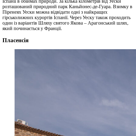
Іспанії в обіймах природи. За кілька кілометрів від Уески
розташований природний парк Каньйонес-де-Гуара. Взимку в
Піренеях Уески можна відвідати одні з найкращих
гірськолижних курортів Іспанії. Через Уеску також проходить
один із варіантів Шляху святого Якова – Арагонський шлях,
який починається у Франції.
Пласенсія