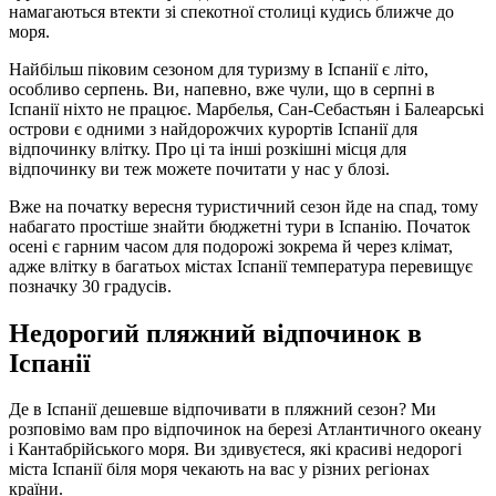
намагаються втекти зі спекотної столиці кудись ближче до
моря.
Найбільш піковим сезоном для туризму в Іспанії є літо,
особливо серпень. Ви, напевно, вже чули, що в серпні в
Іспанії ніхто не працює. Марбелья, Сан-Себастьян і Балеарські
острови є одними з найдорожчих курортів Іспанії для
відпочинку влітку. Про ці та інші розкішні місця для
відпочинку ви теж можете почитати у нас у блозі.
Вже на початку вересня туристичний сезон йде на спад, тому
набагато простіше знайти бюджетні тури в Іспанію. Початок
осені є гарним часом для подорожі зокрема й через клімат,
адже влітку в багатьох містах Іспанії температура перевищує
позначку 30 градусів.
Недорогий пляжний відпочинок в
Іспанії
Де в Іспанії дешевше відпочивати в пляжний сезон? Ми
розповімо вам про відпочинок на березі Атлантичного океану
і Кантабрійського моря. Ви здивуєтеся, які красиві недорогі
міста Іспанії біля моря чекають на вас у різних регіонах
країни.