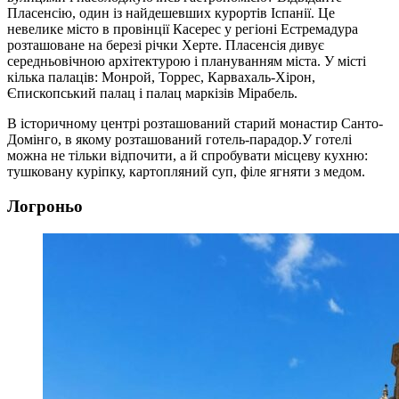
Пласенсію, один із найдешевших курортів Іспанії. Це
невелике місто в провінції Касерес у регіоні Естремадура
розташоване на березі річки Херте. Пласенсія дивує
середньовічною архітектурою і плануванням міста. У місті
кілька палаців: Монрой, Торрес, Карвахаль-Хірон,
Єпископський палац і палац маркізів Мірабель.
В історичному центрі розташований старий монастир Санто-
Домінго, в якому розташований готель-парадор.У готелі
можна не тільки відпочити, а й спробувати місцеву кухню:
тушковану куріпку, картопляний суп, філе ягняти з медом.
Логроньо