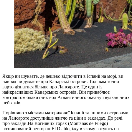
Якщо ви шукаєте, де дешево відпочити в Іспанії на морі, ви
навряд чи думаєте про Канарські острови. Тоді вам точно
варто дізнатися більше про Лансароте. Це один із
найкрасивіших Канарських островів. Він приваблює
контрастом блакитних вод Атлантичного океану і вулканічних
пейзажів.
Порівняно з містами материкової Іспанії та іншими островами,
на Лансароте доступніше житло та ціни в закладах. До речі,
про заклади.На Вогняних горах (Montañas de Fuego)
розташований ресторан El Diablo, їжу в якому готують на