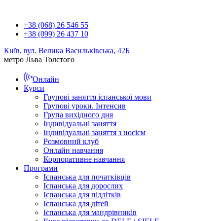
+38 (068) 26 546 55
+38 (099) 26 437 10
Київ, вул. Велика Васильківська, 42Б
метро Льва Толстого
Онлайн
Курси
Групові заняття іспанської мови
Групові уроки. Інтенсив
Група вихідного дня
Індивідуальні заняття
Індивідуальні заняття з носієм
Розмовний клуб
Онлайн навчання
Корпоративне навчання
Програми
Іспанська для початківців
Іспанська для дорослих
Іспанська для підлітків
Іспанська для дітей
Іспанська для мандрівників