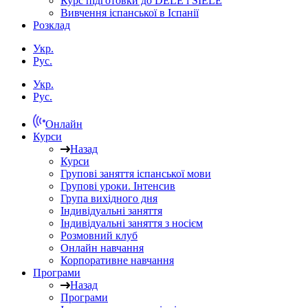
Курс підготовки до DELE і SIELE
Вивчення іспанської в Іспанії
Розклад
Укр.
Рус.
Укр.
Рус.
Онлайн
Курси
Назад
Курси
Групові заняття іспанської мови
Групові уроки. Інтенсив
Група вихідного дня
Індивідуальні заняття
Індивідуальні заняття з носієм
Розмовний клуб
Онлайн навчання
Корпоративне навчання
Програми
Назад
Програми