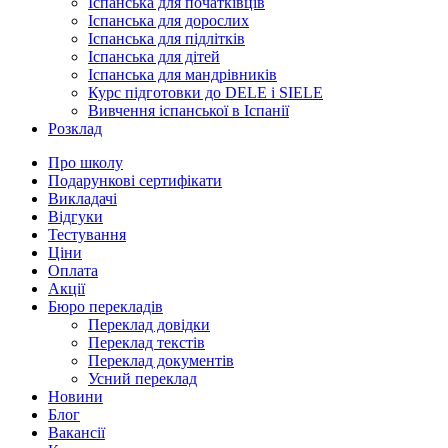
Іспанська для початківців
Іспанська для дорослих
Іспанська для підлітків
Іспанська для дітей
Іспанська для мандрівників
Курс підготовки до DELE і SIELE
Вивчення іспанської в Іспанії
Розклад
Про школу
Подарункові сертифікати
Викладачі
Відгуки
Тестування
Ціни
Оплата
Акції
Бюро перекладів
Переклад довідки
Переклад текстів
Переклад документів
Усний переклад
Новини
Блог
Вакансії