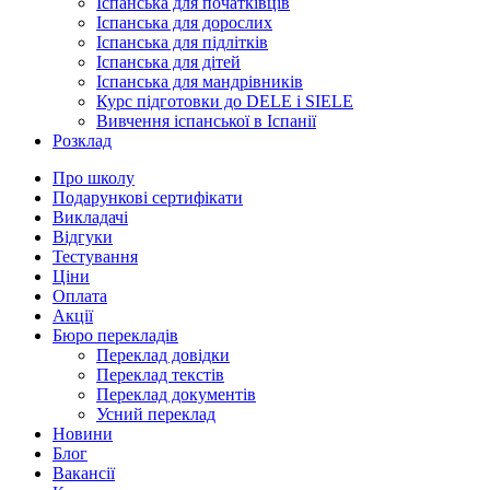
Іспанська для початківців
Іспанська для дорослих
Іспанська для підлітків
Іспанська для дітей
Іспанська для мандрівників
Курс підготовки до DELE і SIELE
Вивчення іспанської в Іспанії
Розклад
Про школу
Подарункові сертифікати
Викладачі
Відгуки
Тестування
Ціни
Оплата
Акції
Бюро перекладів
Переклад довідки
Переклад текстів
Переклад документів
Усний переклад
Новини
Блог
Вакансії