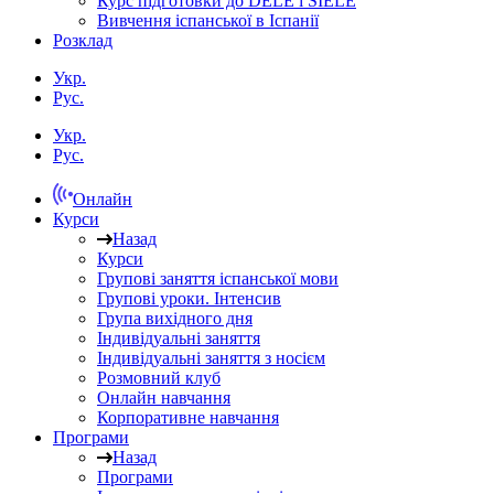
Курс підготовки до DELE і SIELE
Вивчення іспанської в Іспанії
Розклад
Укр.
Рус.
Укр.
Рус.
Онлайн
Курси
Назад
Курси
Групові заняття іспанської мови
Групові уроки. Інтенсив
Група вихідного дня
Індивідуальні заняття
Індивідуальні заняття з носієм
Розмовний клуб
Онлайн навчання
Корпоративне навчання
Програми
Назад
Програми