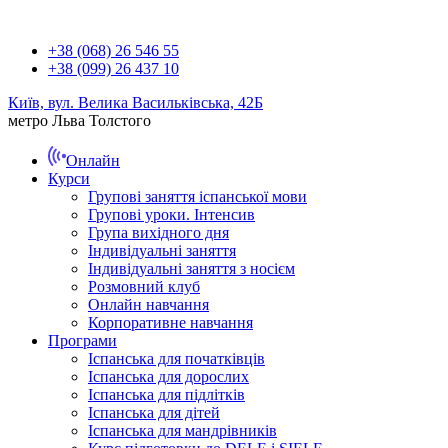
+38 (068) 26 546 55
+38 (099) 26 437 10
Київ, вул. Велика Васильківська, 42Б
метро Льва Толстого
Онлайн
Курси
Групові заняття іспанської мови
Групові уроки. Інтенсив
Група вихідного дня
Індивідуальні заняття
Індивідуальні заняття з носієм
Розмовний клуб
Онлайн навчання
Корпоративне навчання
Програми
Іспанська для початківців
Іспанська для дорослих
Іспанська для підлітків
Іспанська для дітей
Іспанська для мандрівників