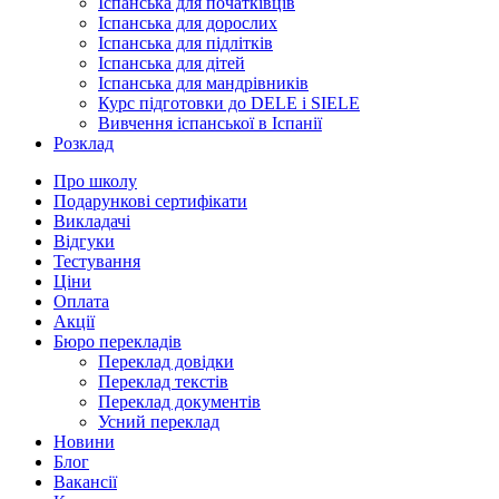
Іспанська для початківців
Іспанська для дорослих
Іспанська для підлітків
Іспанська для дітей
Іспанська для мандрівників
Курс підготовки до DELE і SIELE
Вивчення іспанської в Іспанії
Розклад
Про школу
Подарункові сертифікати
Викладачі
Відгуки
Тестування
Ціни
Оплата
Акції
Бюро перекладів
Переклад довідки
Переклад текстів
Переклад документів
Усний переклад
Новини
Блог
Вакансії