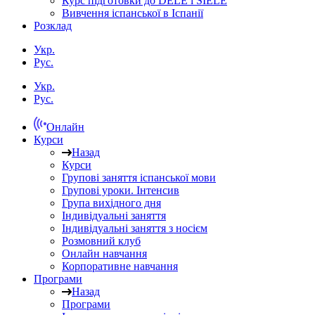
Курс підготовки до DELE і SIELE
Вивчення іспанської в Іспанії
Розклад
Укр.
Рус.
Укр.
Рус.
Онлайн
Курси
Назад
Курси
Групові заняття іспанської мови
Групові уроки. Інтенсив
Група вихідного дня
Індивідуальні заняття
Індивідуальні заняття з носієм
Розмовний клуб
Онлайн навчання
Корпоративне навчання
Програми
Назад
Програми