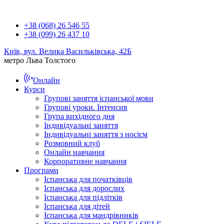
+38 (068) 26 546 55
+38 (099) 26 437 10
Київ, вул. Велика Васильківська, 42Б
метро Льва Толстого
Онлайн
Курси
Групові заняття іспанської мови
Групові уроки. Інтенсив
Група вихідного дня
Індивідуальні заняття
Індивідуальні заняття з носієм
Розмовний клуб
Онлайн навчання
Корпоративне навчання
Програми
Іспанська для початківців
Іспанська для дорослих
Іспанська для підлітків
Іспанська для дітей
Іспанська для мандрівників